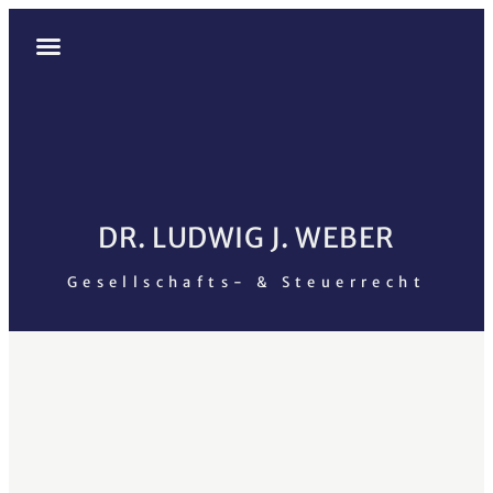
Mergers & Acquisitions
Alexander Göpfert
Maximilian Haberl
Moritz Schäferling
DR. LUDWIG J. WEBER
Gesellschafts- & Steuerrecht